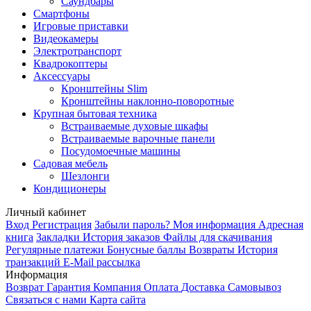
Саундбары
Смартфоны
Игровые приставки
Видеокамеры
Электротранспорт
Квадрокоптеры
Аксессуары
Кронштейны Slim
Кронштейны наклонно-поворотные
Крупная бытовая техника
Встраиваемые духовые шкафы
Встраиваемые варочные панели
Посудомоечные машины
Садовая мебель
Шезлонги
Кондиционеры
Личный кабинет
Вход
Регистрация
Забыли пароль?
Моя информация
Адресная
книга
Закладки
История заказов
Файлы для скачивания
Регулярные платежи
Бонусные баллы
Возвраты
История
транзакций
E-Mail рассылка
Информация
Возврат
Гарантия
Компания
Оплата
Доставка
Самовывоз
Связаться с нами
Карта сайта