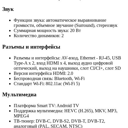
Звук
Функции звука: автоматическое выравнивание
громкости, объемное звучание (Surround), стереозвук
Суммарная мощность звука: 20 Вт
Количество динамиков: 2
Разъемы и интерфейсы
Разъемы и интерфейсы: AV-вход, Ethernet - RJ-45, USB
Type-A x 2, вход HDMI x 4, выход аудио цифровой
оптический, выход на наушники, слот CI/CI+, слот SD
Версия интерфейса HDMI: 2.0
Беспроводная связь: Bluetooth, Wi-Fi
Стандарт Wi-Fi: 802.11ac (Wi-Fi 5)
Мультимедиа
Платформа Smart TV: Android TV
Поддержка мультимедиа: HEVC (H.265), MKV, MP3,
MPEG4
ТВ-тюнер: DVB-C, DVB-S2, DVB-T, DVB-T2,
аналоговый (PAL, SECAM, NTSC)