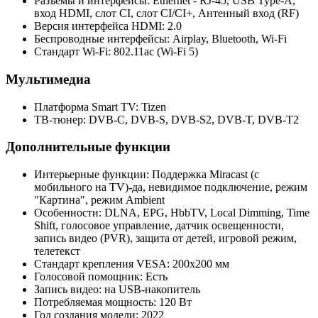
Разъемы и интерфейсы: Ethernet - RJ-45, USB Type-A,
вход HDMI, слот CI, слот CI/CI+, Антенный вход (RF)
Версия интерфейса HDMI: 2.0
Беспроводные интерфейсы: Airplay, Bluetooth, Wi-Fi
Стандарт Wi-Fi: 802.11ac (Wi-Fi 5)
Мультимедиа
Платформа Smart TV: Tizen
ТВ-тюнер: DVB-C, DVB-S, DVB-S2, DVB-T, DVB-T2
Дополнительные функции
Интерьерные функции: Поддержка Miracast (с
мобильного на TV)-да, невидимое подключение, режим
"Картина", режим Ambient
Особенности: DLNA, EPG, HbbTV, Local Dimming, Time
Shift, голосовое управление, датчик освещенности,
запись видео (PVR), защита от детей, игровой режим,
телетекст
Стандарт крепления VESA: 200x200 мм
Голосовой помощник: Есть
Запись видео: на USB-накопитель
Потребляемая мощность: 120 Вт
Год создания модели: 2022