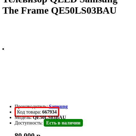
The Frame QE50LS03BAU
Производитель:
Samsung
Код товара:
667934
Модель:
QE50LS03BAU
Доступность:
Есть в наличии
80 000 р.